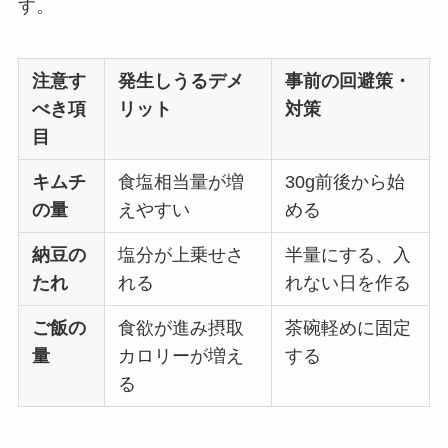
す。
注意す
発生しうるデメ
事前の回避策・
べき項
リット
対策
目
キムチ
食塩相当量が増
30g前後から始
の量
えやすい
める
納豆の
塩分が上乗せさ
半量にする、入
たれ
れる
れない日を作る
ご飯の
食欲が進み摂取
茶碗軽めに固定
量
カロリーが増え
する
る