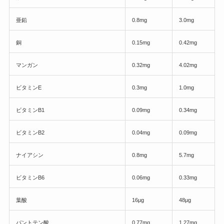
亜鉛
0.8mg
3.0mg
銅
0.15mg
0.42mg
マンガン
0.32mg
4.02mg
ビタミンE
0.3mg
1.0mg
ビタミンB1
0.09mg
0.34mg
ビタミンB2
0.04mg
0.09mg
ナイアシン
0.8mg
5.7mg
ビタミンB6
0.06mg
0.33mg
葉酸
16μg
48μg
パントテン酸
0.77mg
1.27mg