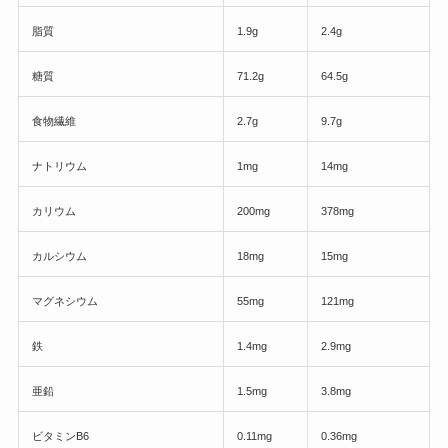
脂質
1.9g
2.4g
糖質
71.2g
64.5g
食物繊維
2.7g
9.7g
ナトリウム
1mg
14mg
カリウム
200mg
378mg
カルシウム
18mg
15mg
マグネシウム
55mg
121mg
鉄
1.4mg
2.9mg
亜鉛
1.5mg
3.8mg
ビタミンB6
0.11mg
0.36mg