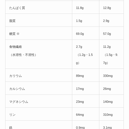
たんぱく質
11.8g
12.8g
脂質
1.5g
2.9g
糖質 ※
69.0g
57.0g
食物繊維
2.7g
11.2g
（水溶性・不溶性）
（1.2g・1.5
（1.5g・9.
g）
7g）
カリウム
89mg
330mg
カルシウム
17mg
26mg
マグネシウム
23mg
140mg
リン
64mg
310mg
鉄
0.9mg
3.1mg