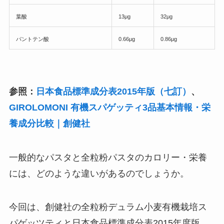
葉酸
13μg
32μg
パントテン酸
0.66μg
0.86μg
参照：
日本食品標準成分表2015年版（七訂）
、
GIROLOMONI 有機スパゲッティ3品基本情報・栄
養成分比較｜創健社
一般的なパスタと全粒粉パスタのカロリー・栄養
には、どのような違いがあるのでしょうか。
今回は、創健社の全粒粉デュラム小麦有機栽培ス
パゲッツティと日本食品標準成分表2015年度版