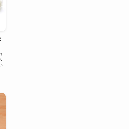
せ
コ
天
い