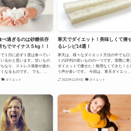
食べ過ぎるのは砂糖依存
寒天でダイエット！美味しくて痩
断ちでマイナス５kg！！
るレシピ14選！
きで１日に必ず１度は食べてい
寒天は、様々なダイエット方法の中でも口
もいるかと思います。甘いもの
ミの評判の良いものの一つです。実際に寒
持ちなり、ストレス発散や疲れ
ダイエットで痩せた！無理なくできた！と
くなるものです。 でも、...
う声が多いです。 今回は、寒天ダイエッ...
ダイエット
2022年12月4日
ダイエット