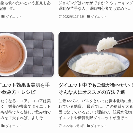
化物も食べたいという意見もあ
ジョギングはいかがですか？ ウォーキン
事 ダ...
運動が苦手な人、運動初心者でも始めら...
ダイエット
2022年12月3日
ダイエット
イエット効果＆美肌を手
ダイエット中でもご飯が食べたい
い飲み方・レシピ
そんな人にオススメの方法７選
みたくなるココア。ココアは美
ご飯やパン、パスタといった炭水化物に含
なく、栄養が豊富でダイエット
れている糖質。 最近では、この糖質が太
果も期待できる嬉しい飲み物で
因になっているという理由で、低炭水化物
方を工夫すれば、よりそ...
イエットや糖質制限ダイエットが流行っ...
ダイエット
2022年12月3日
ダイエット