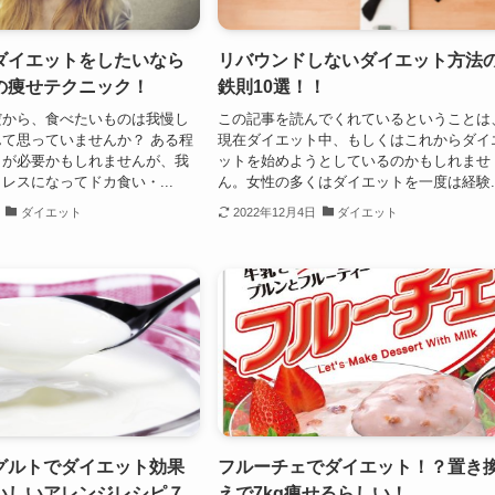
ダイエットをしたいなら
リバウンドしないダイエット方法
の痩せテクニック！
鉄則10選！！
だから、食べたいものは我慢し
この記事を読んでくれているということは
て思っていませんか？ ある程
現在ダイエット中、もしくはこれからダイ
とが必要かもしれませんが、我
ットを始めようとしているのかもしれませ
レスになってドカ食い・...
ん。女性の多くはダイエットを一度は経験..
ダイエット
2022年12月4日
ダイエット
グルトでダイエット効果
フルーチェでダイエット！？置き
いしいアレンジレシピ７
えで7kg痩せるらしい！