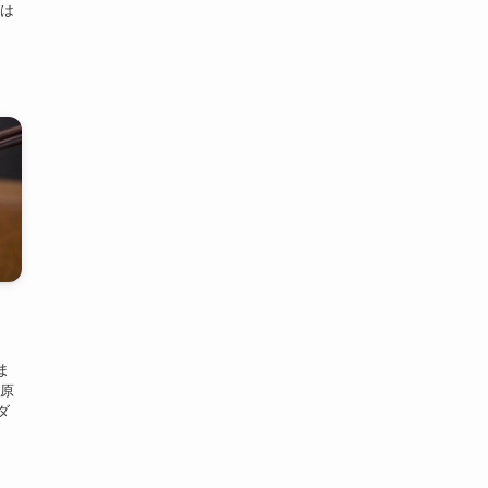
グは
！
ま
る原
ダ