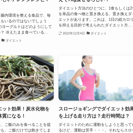
ダイエット方法のひとつに、1食もしくは2
を単品の食べ物と置き換える、置き換えダ
、腸内環境を整える食品で、毎
エットがあります。これは、1日の総カロ
人もいるのではないでしょう
を抑える目的で考えられたダイエット方...
のヨーグルトはどのようにして
？ 冷えたまま食べている...
2022年12月4日
ダイエット
ダイエット
エット効果！炭水化物を
スロージョギングでダイエット効
体質になる！
を上げる走り方は？走行時間は？
は、ご飯のみを食べることを提
ダイエットのために運動をしようと思って
でも、ご飯だけでは飽きてしま
るけど、運動は苦手・・・。それならスロ