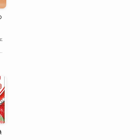
の
、
エ
.
換