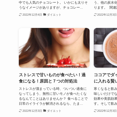
中でも人気のチョコレート。 いかにも太りそ
う、他の炭水
うなイメージがありますが、チョコレー...
ります。 関連記
2022年12月4日
ダイエット
2022年12月3日
ストレスで甘いものが食べたい！過
ココアでダ
食になる！原因と７つの対処法
に入れる賢
ストレスが溜まっている時、ついつい過食に
寒くなると飲
なってしまう、無性に甘いモノが食べたくな
味しいだけで
るなんてことはありませんか？ 食べることで
効果や美肌効
日常のイライラが解消されるなら、たま...
す。そして飲み
2022年12月3日
ダイエット
2022年12月3日