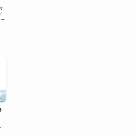
食
イ
リー
果
い
ー